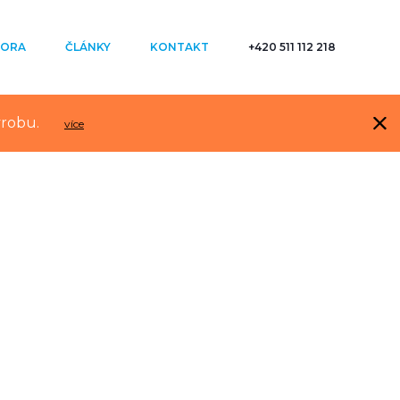
ORA
ČLÁNKY
KONTAKT
+420 511 112 218
ýrobu.
více