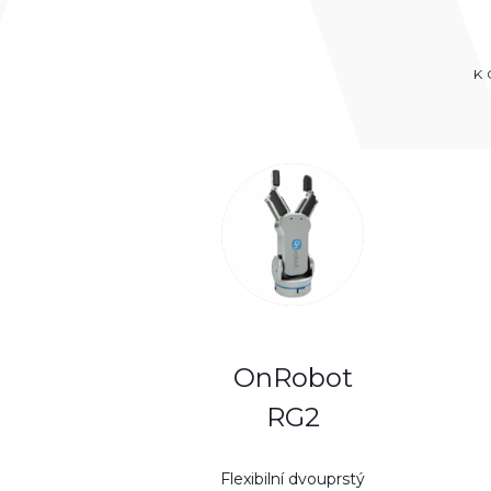
K
OnRobot
RG2
Flexibilní dvouprstý