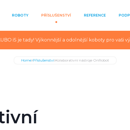
ROBOTY
PŘÍSLUŠENSTVÍ
REFERENCE
PODP
UBO iS je tady! Výkonnější a odolnější koboty pro vaši v
›
›
Home
Příslušenství
Kolaborativní nástroje OnRobot
tivní