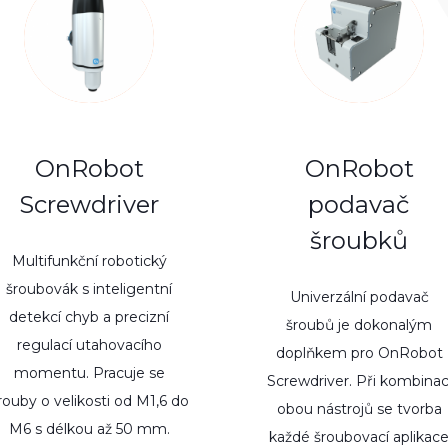
OnRobot
OnRobot
Screwdriver
podavač
šroubků
Multifunkční robotický
šroubovák s inteligentní
Univerzální podavač
detekcí chyb a precizní
šroubů je dokonalým
regulací utahovacího
doplňkem pro OnRobot
momentu. Pracuje se
Screwdriver. Při kombinac
rouby o velikosti od M1,6 do
obou nástrojů se tvorba
M6 s délkou až 50 mm.
každé šroubovací aplikac