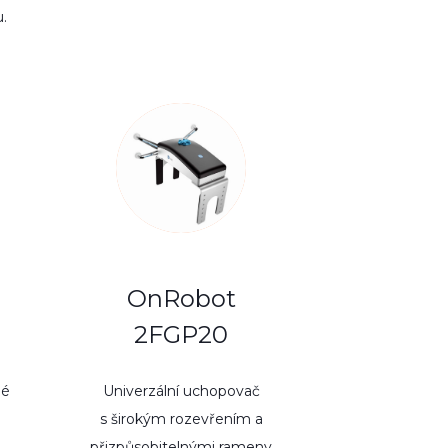
.
OnRobot
2FGP20
né
Univerzální uchopovač
s širokým rozevřením a
přizpůsobitelnými rameny