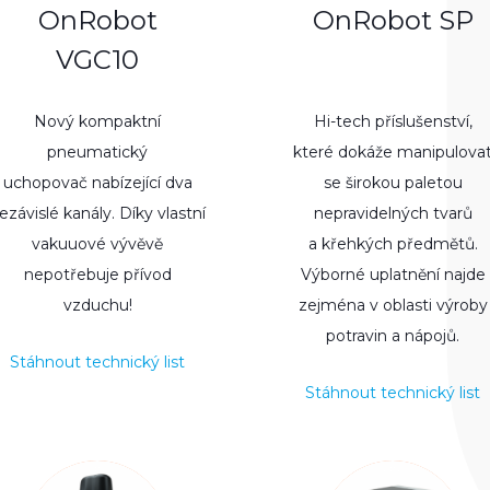
OnRobot
OnRobot SP
VGC10
Nový kompaktní
Hi-tech příslušenství,
pneumatický
které dokáže manipulova
uchopovač nabízející dva
se širokou paletou
ezávislé kanály. Díky vlastní
nepravidelných tvarů
vakuuové vývěvě
a křehkých předmětů.
nepotřebuje přívod
Výborné uplatnění najde
vzduchu!
zejména v oblasti výroby
potravin a nápojů.
Stáhnout technický list
Stáhnout technický list