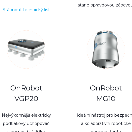
stane opravdovou zábavou
Stáhnout technický list
OnRobot
OnRobot
VGP20
MG10
Nejvýkonnější elektrický
Ideální nástroj pro bezpeč
podtlakový uchopovač
a kolaborativní robotické
s nosností až 20kg
operace. Tento