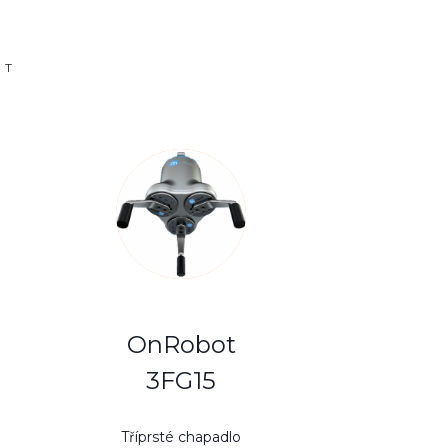
OT
OnRobot
3FG15
Tříprsté chapadlo