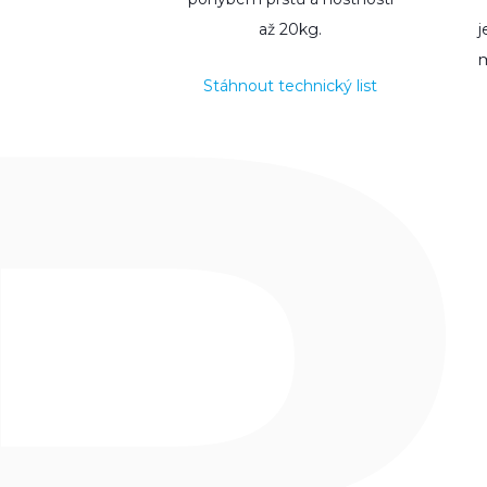
až 20kg.
j
m
Stáhnout technický list