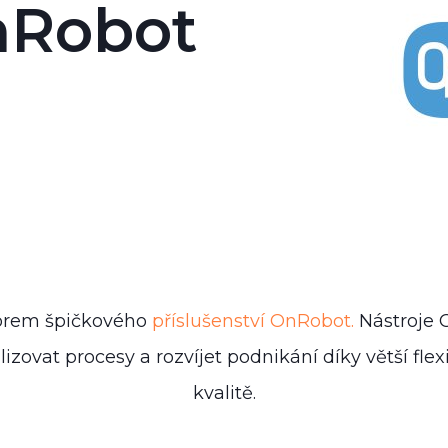
A
nRobot
torem špičkového
příslušenství OnRobot
.
Nástroje
ovat procesy a rozvíjet podnikání díky větší flexi
kvalitě.