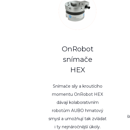
OnRobot
snímače
HEX
Snímače síly a kroutícího
momentu OnRobot HEX
dávají kolaborativním
robotům AUBO hmatový
š
smysl a umožňují tak zvládat
i ty nejnáročnější úkoly.