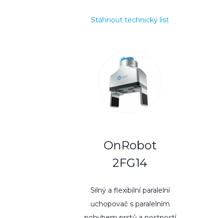
Stáhnout technický list
OnRobot
2FG14
Silný a flexibilní paralelní
uchopovač s paralelním
pohybem prstů a nostností