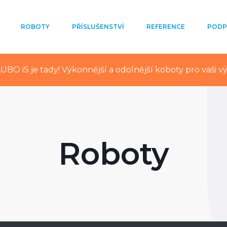
A
B
ROBOTY
PŘÍSLUŠENSTVÍ
REFERENCE
PODP
UBO iS je tady! Výkonnější a odolnější koboty pro vaši v
Roboty