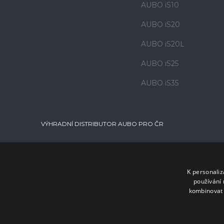
AUBO iS10
AUBO iS20
AUBO iS20L
AUBO iS25
AUBO iS35
VÝHRADNÍ DISTRIBUTOR AUBO PRO ČR
K personali
používání 
kombinovat 
© 2026 Kinalisoft s.r.o.