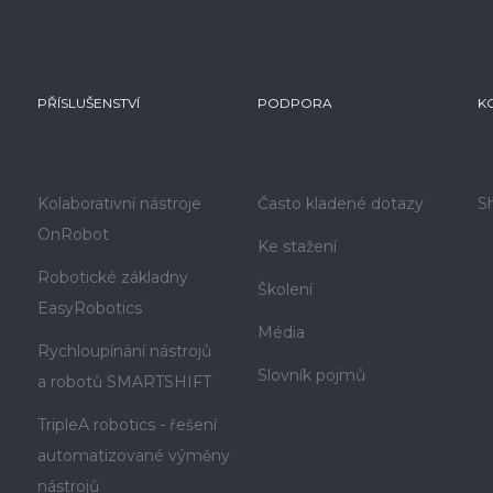
PŘÍSLUŠENSTVÍ
PODPORA
K
Kolaborativní nástroje
Často kladené dotazy
S
OnRobot
Ke stažení
Robotické základny
Školení
EasyRobotics
Média
Rychloupínání nástrojů
Slovník pojmů
a robotů SMARTSHIFT
TripleA robotics - řešení
automatizované výměny
nástrojů