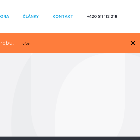
ORA
ČLÁNKY
KONTAKT
+420 511 112 218
ýrobu.
více