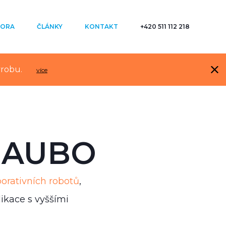
ORA
ČLÁNKY
KONTAKT
+420 511 112 218
ýrobu.
více
y AUBO
orativních robotů
,
likace s vyššími