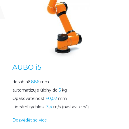
AUBO i5
dosah až
886
mm
automatizuje úlohy do
5
kg
Opakovatelnost
±0,02
mm
Lineární rychlost
3,4
m/s (nastavitelná)
Dozvědět se více