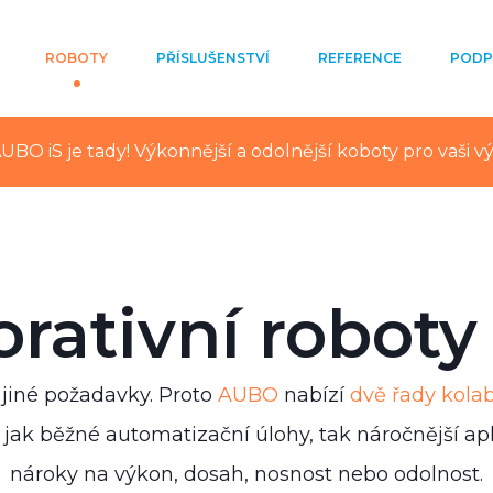
ROBOTY
PŘÍSLUŠENSTVÍ
REFERENCE
PODP
UBO iS je tady! Výkonnější a odolnější koboty pro vaši v
orativní robot
jiné požadavky. Proto
AUBO
nabízí
dvě řady kolab
 jak běžné automatizační úlohy, tak náročnější ap
nároky na výkon, dosah, nosnost nebo odolnost.