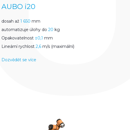
AUBO i20
dosah až
1 650
mm
automatizuje úlohy do
20
kg
Opakovatelnost
±0,1
mm
Lineární rychlost
2,6
m/s (maximální)
Dozvědět se více