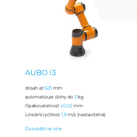
AUBO i3
dosah až
625
mm
automatizuje úlohy do
3
kg
Opakovatelnost
±0,02
mm
Lineární rychlost
1,9
m/s (nastavitelná)
Dozvědět se více