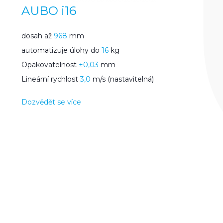
AUBO i16
dosah až
968
mm
automatizuje úlohy do
16
kg
Opakovatelnost
±0,03
mm
Lineární rychlost
3,0
m/s (nastavitelná)
Dozvědět se více