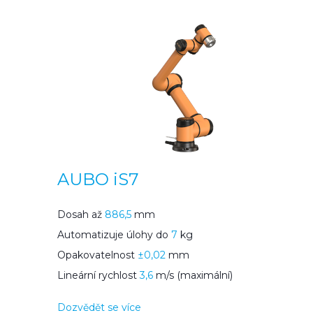
AUBO iS7
Dosah až
886,5
mm
Automatizuje úlohy do
7
kg
Opakovatelnost
±0,02
mm
Lineární rychlost
3,6
m/s (maximální)
Dozvědět se více