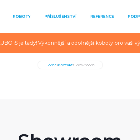
ROBOTY
PŘÍSLUŠENSTVÍ
REFERENCE
PODP
UBO iS je tady! Výkonnější a odolnější koboty pro vaši v
›
›
Home
Kontakt
Showroom