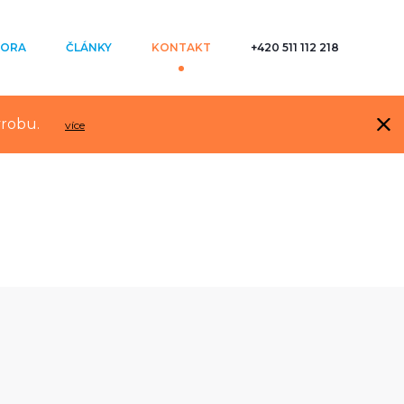
ORA
ČLÁNKY
KONTAKT
+420 511 112 218
ýrobu.
více