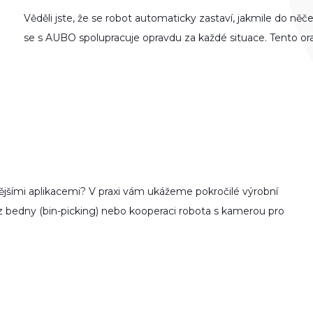
Věděli jste, že se robot auto­ma­ticky zastaví, jakmile do něčeh
se s AUBO spolu­pra­cuje opravdu za každé situa­ce. Tento o
jšími apli­ka­ce­mi? V praxi vám ukážeme pokroč­ilé výrobní
z bedny (bin-pic­king) nebo koope­raci robota s kame­rou pro