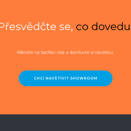
Přesvědčte se,
co dovedu
Klikněte na tlačítko níže a domluvte si návštěvu.
CHCI NAVŠTÍVIT SHOWROOM