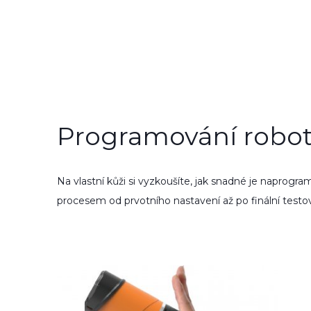
Programování robo
Na vlastní kůži si vyzkoušíte, jak snadné je naprog­r
proce­sem od prvot­ního nasta­vení až po finální test