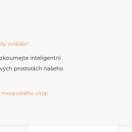
ty ovládat!
ozkoumejte inteligentní
nových prostorách našeho
 moravského vína!