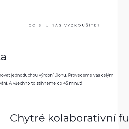
CO SI U NÁS VYZKOUŠÍTE?
ta
a­mo­vat jedno­du­chou výrobní úlohu. Prove­deme vás celým
ování. A všechno to stih­neme do 45 minut!
Chytré kolaborativní f