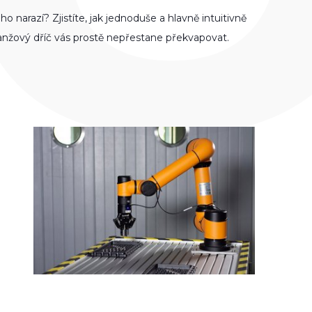
o narazí? Zjis­títe, jak jedno­duše a hlavně intui­tivně
ranžový dříč vás prostě nepřes­tane překvapovat.