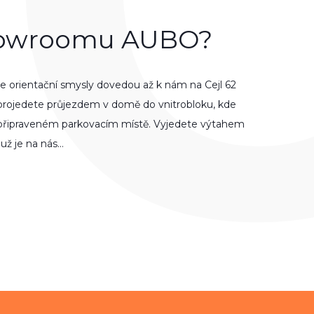
howroomu AUBO?
e orien­tační smysly dove­dou až k nám na Cejl 62
oje­dete průjez­dem v domě do vnit­rob­lo­ku, kde
přip­ra­veném parko­vacím místě. Vyje­dete výta­hem
 už je na nás…