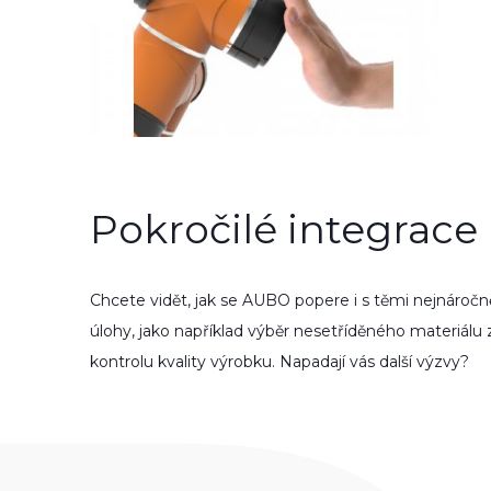
Pokročilé integrace
Chcete vidět, jak se AUBO popere i s těmi nejnároč­ně
úlohy, jako napřík­lad výběr nesetříděného materiálu 
kontrolu kvality výrob­ku. Napa­dají vás další výzvy?