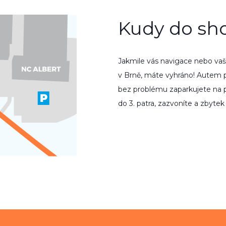
Kudy do s
Jakmile vás navi­gace nebo vaš
v Brně, máte vyhráno! Autem pr
bez problému zapar­ku­jete na 
do 3. patra, zazvoníte a zbytek