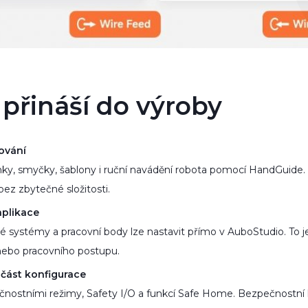
přináší do výroby
ování
ky, smyčky, šablony i ruční navádění robota pomocí HandGuide.
ez zbytečné složitosti.
aplikace
é systémy a pracovní body lze nastavit přímo v AuboStudio. To j
 nebo pracovního postupu.
část konfigurace
nostními režimy, Safety I/O a funkcí Safe Home. Bezpečnostní l