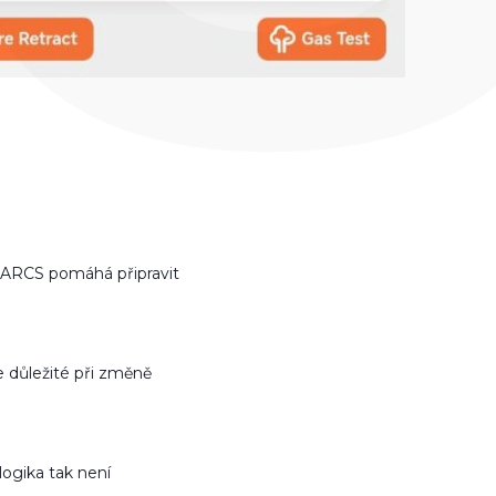
 ARCS pomáhá připravit
e důležité při změně
ogika tak není