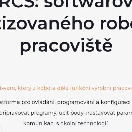
A
CS: softwarov
izovaného rob
pracoviště
tware, který z kobota dělá funkční výrobní pracovi
tforma pro ovládání, programování a konfiguraci 
připravovat programy, učit body, nastavovat para
komunikaci s okolní technologií.