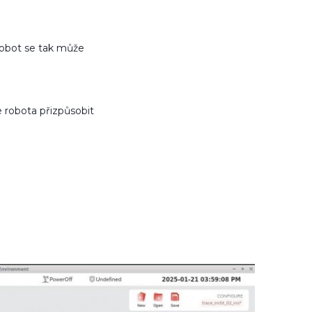
obot se tak může
e robota přizpůsobit