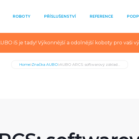
ROBOTY
PŘÍSLUŠENSTVÍ
REFERENCE
PODP
UBO iS je tady! Výkonnější a odolnější koboty pro vaši v
›
›
Home
Značka AUBO
AUBO ARCS: softwarový základ…