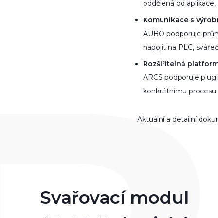
oddělená od aplikace, 
Komunikace s výrobn
AUBO podporuje prům
napojit na PLC, svářečku
Rozšiřitelná platfor
ARCS podporuje pluginy
konkrétnímu procesu a
Aktuální a detailní do
Svařovací modul