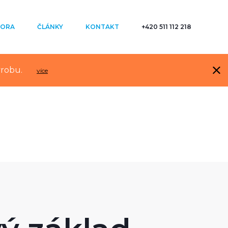
ORA
ČLÁNKY
KONTAKT
+420 511 112 218
ýrobu.
více