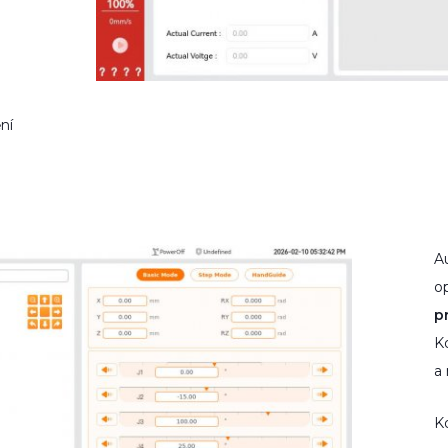
ní
A
o
p
Ko
a 
Ko