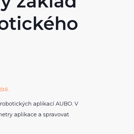
ý základ
otického
ště.
robotických aplikací AUBO. V
metry aplikace a spravovat