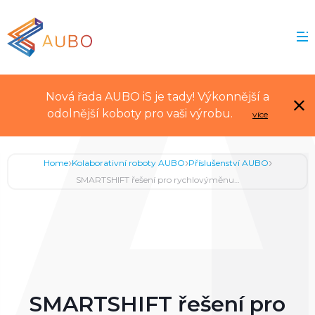
Nová řada AUBO iS je tady! Výkonnější a
odolnější koboty pro vaši výrobu.
více
›
›
›
Home
Kolaborativní roboty AUBO
Příslušenství AUBO
SMARTSHIFT řešení pro rychlovýměnu…
SMARTSHIFT řešení pro