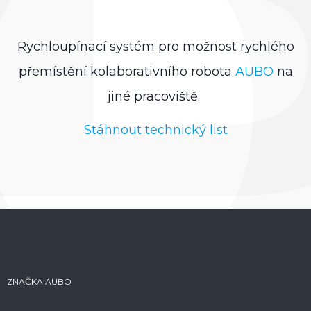
Rychloupínací systém pro možnost rychlého
přemístění kolaborativního robota
AUBO
na
jiné pracoviště.
Stáhnout technický list
ZNAČKA AUBO