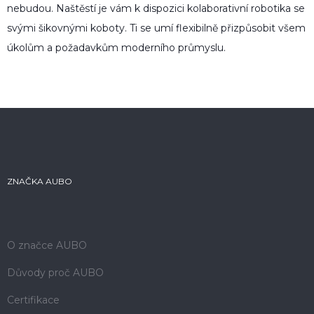
nebudou. Naštěstí je vám k dispozici kolaborativní robotika se
svými šikovnými koboty. Ti se umí flexibilně přizpůsobit všem
úkolům a požadavkům moderního průmyslu.
ZNAČKA AUBO
O značce AUBO
Důvody proč AUBO
Certifikace