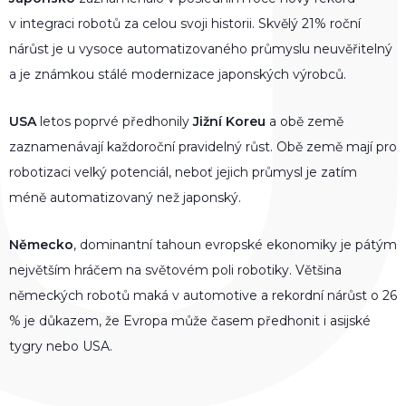
v integraci robotů za celou svoji historii. Skvělý 21% roční
nárůst je u vysoce automatizovaného průmyslu neuvěřitelný
a je známkou stálé modernizace japonských výrobců.
USA
letos poprvé předhonily
Jižní Koreu
a obě země
zaznamenávají každoroční pravidelný růst. Obě země mají pro
robotizaci velký potenciál, neboť jejich průmysl je zatím
méně automatizovaný než japonský.
Německo
, dominantní tahoun evropské ekonomiky je pátým
největším hráčem na světovém poli robotiky. Většina
německých robotů maká v automotive a rekordní nárůst o 26
% je důkazem, že Evropa může časem předhonit i asijské
tygry nebo USA.