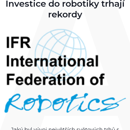
Investice do robotiky trhají
rekordy
Jaký byl vývoj největších světových trhů s