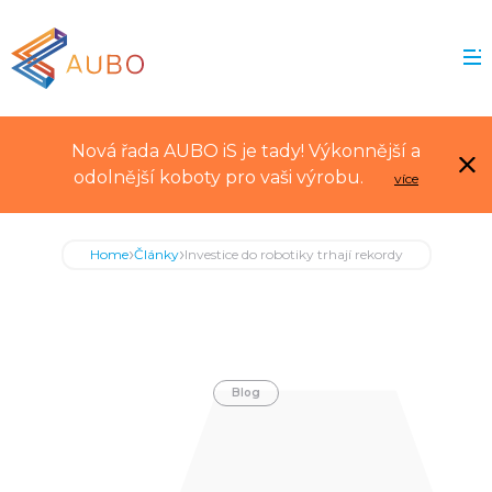
Nová řada AUBO iS je tady! Výkonnější a
odolnější koboty pro vaši výrobu.
více
›
›
Home
Články
Investice do robotiky trhají rekordy
Blog