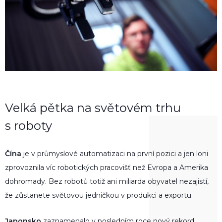
Velká pětka na světovém trhu
s roboty
Čína
je v průmyslové automatizaci na první pozici a jen loni
zprovoznila víc robotických pracovišť než Evropa a Amerika
dohromady. Bez robotů totiž ani miliarda obyvatel nezajistí,
že zůstanete světovou jedničkou v produkci a exportu.
Japonsko
zaznamenalo v posledním roce nový rekord